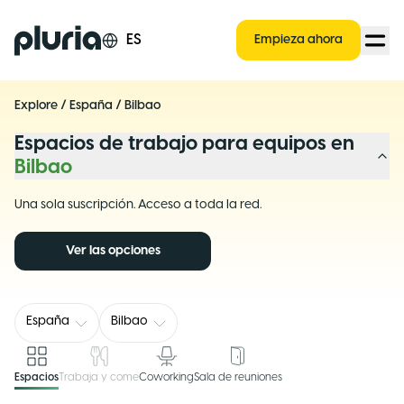
Logo Pluria
ES
Empieza ahora
Explore
/
España
/
Bilbao
Espacios de trabajo para equipos en
Bilbao
Una sola suscripción. Acceso a toda la red.
Ver las opciones
España
Bilbao
Espacios
Trabaja y come
Coworking
Sala de reuniones