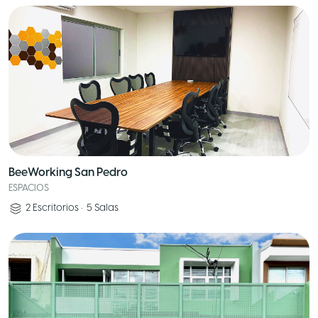
BeeWorking San Pedro
ESPACIOS
2
Escritorios
•
5
Salas