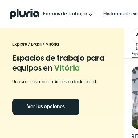
Logo Pluria
Formas de Trabajar
Historias de éx
B
Explore
/
Brasil
/
Vitória
Esp
Espacios de trabajo para
equipos en
Vitória
Una sola suscripción. Acceso a toda la red.
Ver las opciones
RI