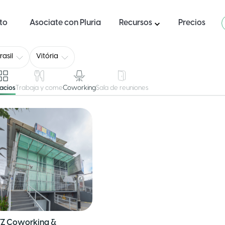
ito
Asociate con Pluria
Recursos
Precios
rasil
Vitória
acios
Trabaja y come
Coworking
Sala de reuniones
TZ Coworking &