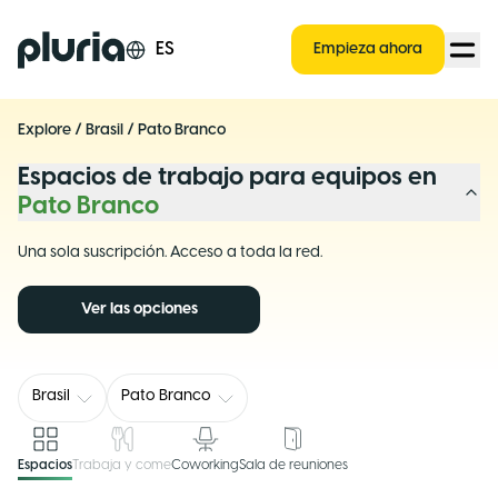
Logo Pluria
ES
Empieza ahora
Explore
/
Brasil
/
Pato Branco
Espacios de trabajo para equipos en
Pato Branco
Una sola suscripción. Acceso a toda la red.
Ver las opciones
Brasil
Pato Branco
Espacios
Trabaja y come
Coworking
Sala de reuniones