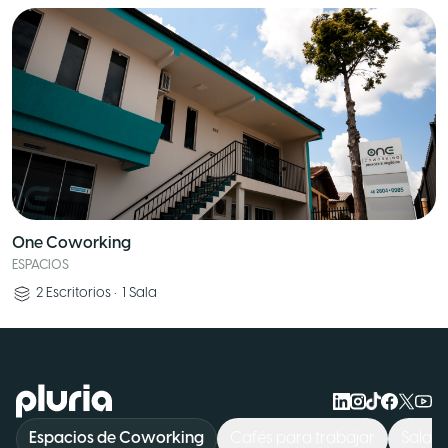
One Coworking
ESPACIOS
2
Escritorios
•
1
Sala
Logo Pluria
Espacios de Coworking
Cafés para trabajar
Sala d