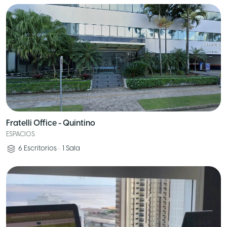
Fratelli Office - Quintino
ESPACIOS
6
Escritorios
•
1
Sala