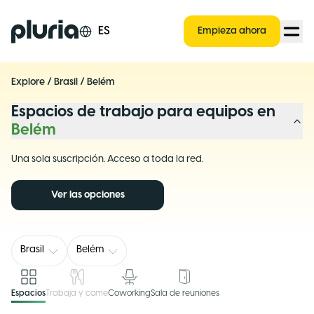
Logo Pluria
ES
Empieza ahora
Explore
/
Brasil
/
Belém
Espacios de trabajo para equipos en
Belém
Una sola suscripción. Acceso a toda la red.
Ver las opciones
Brasil
Belém
Espacios
Trabaja y come
Coworking
Sala de reuniones