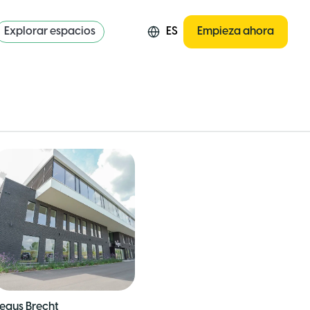
Explorar espacios
ES
Empieza ahora
egus Brecht