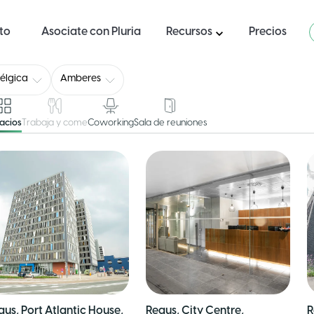
ito
Asociate con Pluria
Recursos
Precios
élgica
Amberes
acios
Trabaja y come
Coworking
Sala de reuniones
gus, Port Atlantic House,
Regus, City Centre,
R