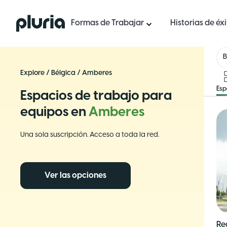
Logo Pluria
Formas de Trabajar
Historias de éx
B
Explore
/
Bélgica
/
Amberes
Esp
Espacios de trabajo para
equipos en
Amberes
Una sola suscripción. Acceso a toda la red.
Ver las opciones
Re