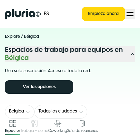
Logo Pluria
ES
Empieza ahora
Explore
/
Bélgica
Espacios de trabajo para equipos en
Bélgica
Una sola suscripción. Acceso a toda la red.
Ver las opciones
Bélgica
Todas las ciudades
Espacios
Trabaja y come
Coworking
Sala de reuniones