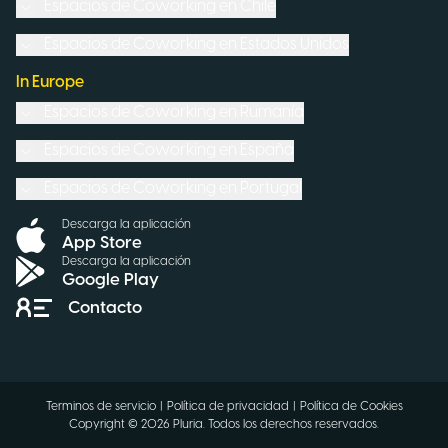
Espacios de Coworking en
Chile
Espacios de Coworking en
Estados Unidos
In Europe
Espacios de Coworking en
Rumanía
Espacios de Coworking en
España
Espacios de Coworking en
Portugal
Descarga la aplicación
App Store
Descarga la aplicación
Google Play
Contacto
Terminos de servicio
|
Política de privacidad
|
Política de Cookies
Copyright ©
2026
Pluria.
Todos los derechos reservados
.