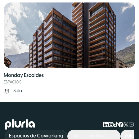
Monday Escaldes
ESPACIOS
1
Sala
Logo Pluria
Espacios de Coworking
Cafés para trabajar
Sala d