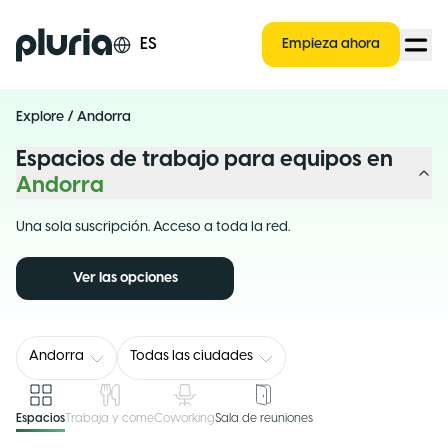
Logo Pluria
ES
Empieza ahora
Explore
/
Andorra
Espacios de trabajo para equipos en
Andorra
Una sola suscripción. Acceso a toda la red.
Ver las opciones
Andorra
Todas las ciudades
Espacios
Trabaja y come
Coworking
Sala de reuniones