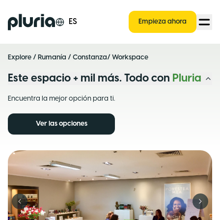
Logo Pluria
ES
Empieza ahora
Explore
/
Rumanía
/
Constanza
/ Workspace
Este espacio + mil más. Todo con
Pluria
Encuentra la mejor opción para ti.
Ver las opciones
Previous slide
Next s