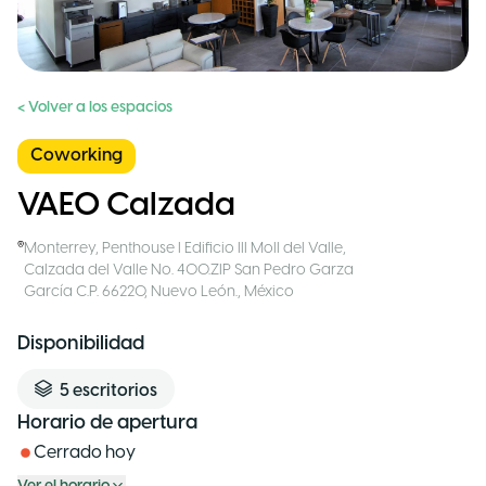
< Volver a los espacios
Coworking
VAEO Calzada
Monterrey
,
Penthouse I Edificio III Moll del Valle,
Calzada del Valle No. 400.ZIP San Pedro Garza
García C.P. 66220, Nuevo León.
,
México
Disponibilidad
5
escritorios
Horario de apertura
Cerrado hoy