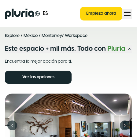
Logo Pluria
ES
Empieza ahora
Explore
/
México
/
Monterrey
/ Workspace
Este espacio + mil más. Todo con
Pluria
Encuentra la mejor opción para ti.
Ver las opciones
Previous slide
Next s