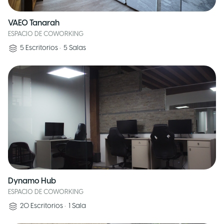
VAEO Tanarah
ESPACIO DE COWORKING
5
Escritorios
•
5
Salas
Dynamo Hub
ESPACIO DE COWORKING
20
Escritorios
•
1
Sala