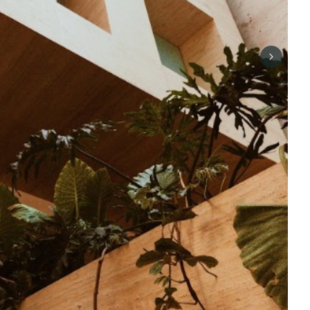
Next sli