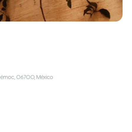
uhtémoc, 06700
,
México