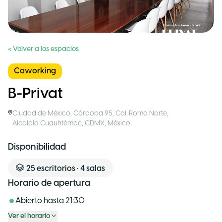
< Volver a los espacios
Coworking
B-Privat
Ciudad de México
,
Córdoba 95, Col. Roma Norte,
Alcaldía Cuauhtémoc, CDMX
,
México
Disponibilidad
25
escritorios
•
4
salas
Horario de apertura
Abierto hasta
21:30
Ver el horario