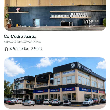
Co-Madre Juarez
ESPACIO DE COWORKING
6
Escritorios
•
2
Salas