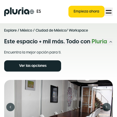
Logo Pluria
ES
Empieza ahora
Explore
/
México
/
Ciudad de México
/ Workspace
Este espacio + mil más. Todo con
Pluria
Encuentra la mejor opción para ti.
Ver las opciones
Previous slide
Next s