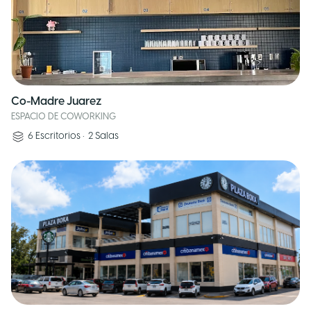
Co-Madre Juarez
ESPACIO DE COWORKING
6
Escritorios
•
2
Salas