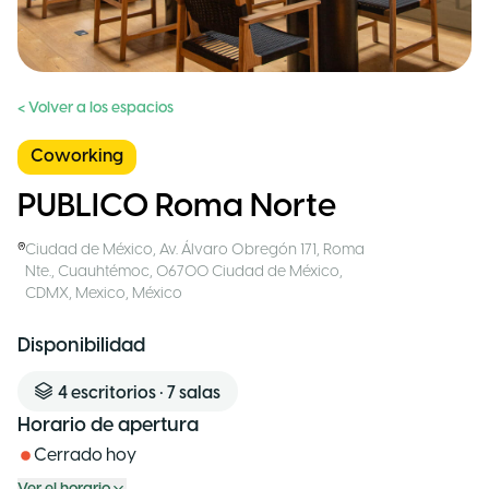
< Volver a los espacios
Coworking
PUBLICO Roma Norte
Ciudad de México
,
Av. Álvaro Obregón 171, Roma
Nte., Cuauhtémoc, 06700 Ciudad de México,
CDMX, Mexico
,
México
Disponibilidad
4
escritorios
•
7
salas
Horario de apertura
Cerrado hoy