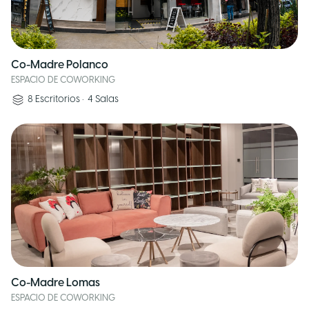
Co-Madre Polanco
ESPACIO DE COWORKING
8
Escritorios
•
4
Salas
Co-Madre Lomas
ESPACIO DE COWORKING