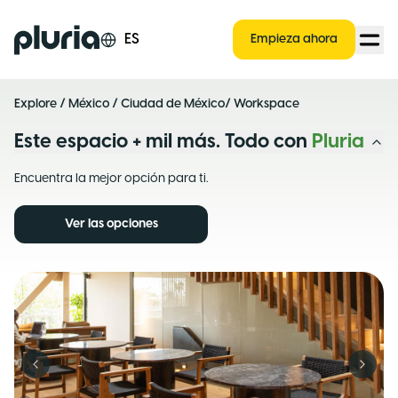
Logo Pluria
ES
Empieza ahora
Explore
/
México
/
Ciudad de México
/ Workspace
Este espacio + mil más. Todo con
Pluria
Encuentra la mejor opción para ti.
Ver las opciones
Previous slide
Next s