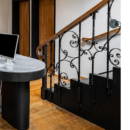
Next sli