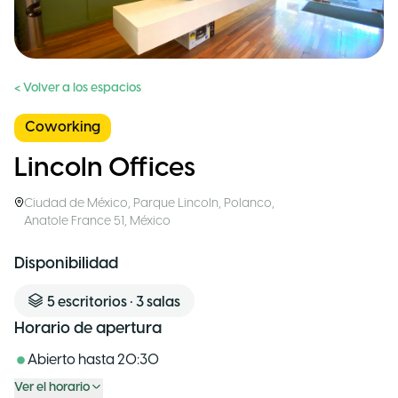
< Volver a los espacios
Coworking
Lincoln Offices
Ciudad de México
,
Parque Lincoln, Polanco,
Anatole France 51
,
México
Disponibilidad
5
escritorios
•
3
salas
Horario de apertura
Abierto hasta
20:30
Ver el horario