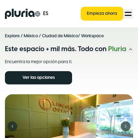
Logo Pluria
ES
Empieza ahora
Explore
/
México
/
Ciudad de México
/ Workspace
Este espacio + mil más. Todo con
Pluria
Encuentra la mejor opción para ti.
Ver las opciones
Previous slide
Next s