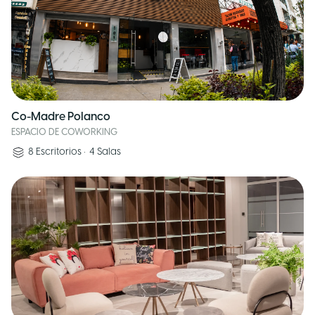
Co-Madre Polanco
ESPACIO DE COWORKING
8
Escritorios
•
4
Salas