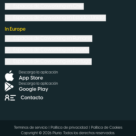
Espacios de Coworking en
Chile
Espacios de Coworking en
Estados Unidos
In Europe
Espacios de Coworking en
Rumanía
Espacios de Coworking en
España
Espacios de Coworking en
Portugal
Descarga la aplicación
App Store
Descarga la aplicación
Google Play
Contacto
Terminos de servicio
|
Política de privacidad
|
Política de Cookies
Copyright ©
2026
Pluria.
Todos los derechos reservados
.