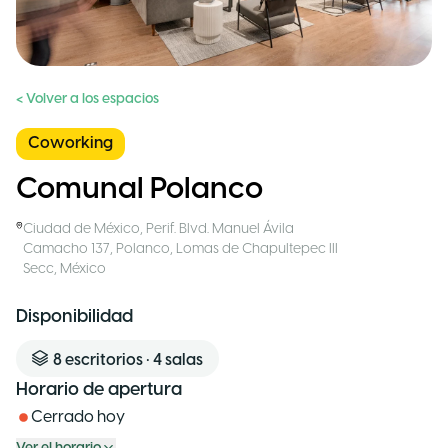
< Volver a los espacios
Coworking
Comunal Polanco
Ciudad de México
,
Perif. Blvd. Manuel Ávila
Camacho 137, Polanco, Lomas de Chapultepec III
Secc
,
México
Disponibilidad
8
escritorios
•
4
salas
Horario de apertura
Cerrado hoy