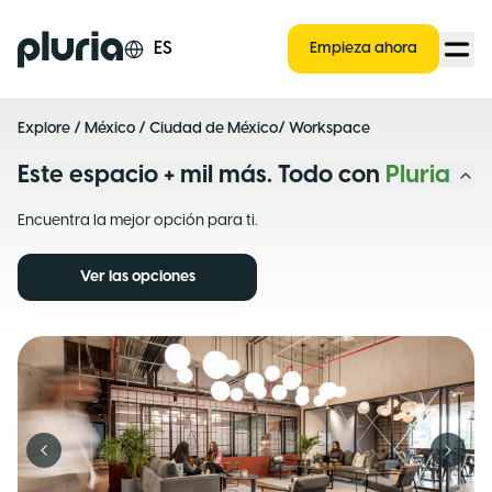
Logo Pluria
ES
Empieza ahora
Explore
/
México
/
Ciudad de México
/ Workspace
Este espacio + mil más. Todo con
Pluria
Encuentra la mejor opción para ti.
Ver las opciones
Previous slide
Next s