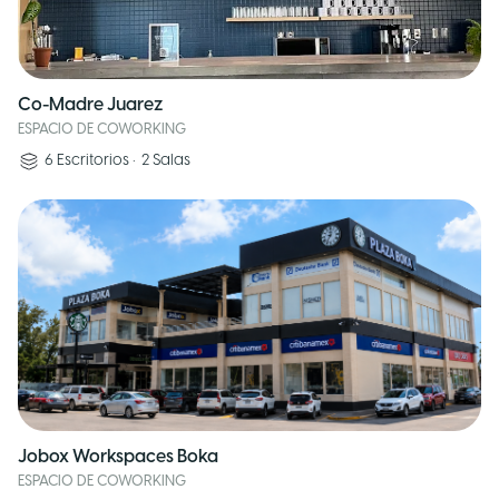
Co-Madre Juarez
ESPACIO DE COWORKING
6
Escritorios
•
2
Salas
Jobox Workspaces Boka
ESPACIO DE COWORKING