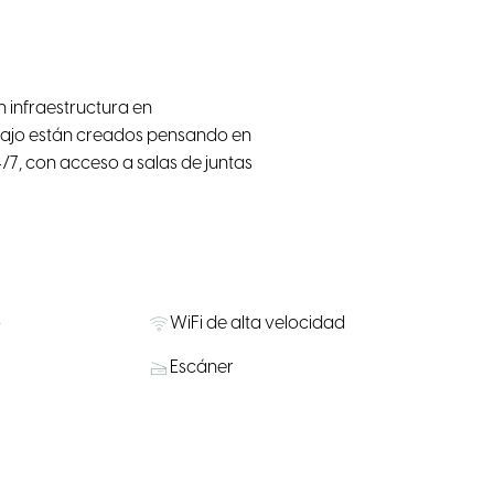
 infraestructura en
abajo están creados pensando en
/7, con acceso a salas de juntas
o
WiFi de alta velocidad
Escáner
Cabina telefónica
Transporte Público Cercano