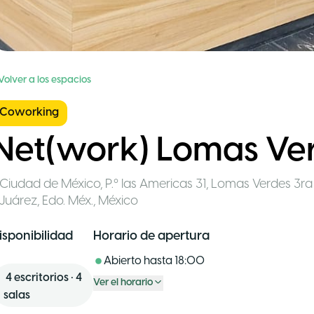
Volver a los espacios
Coworking
Net(work) Lomas Ve
Ciudad de México
,
P.º las Americas 31, Lomas Verdes 3r
Juárez, Edo. Méx.
,
México
isponibilidad
Horario de apertura
Abierto hasta
18:00
4
escritorios
•
4
Ver el horario
salas