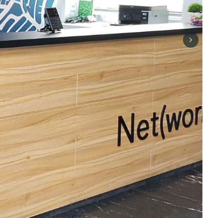
Next sli