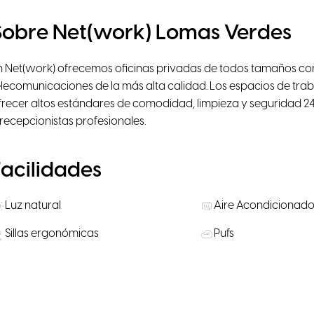
Sobre Net(work) Lomas Verdes
n Net(work) ofrecemos oficinas privadas de todos tamaños con
elecomunicaciones de la más alta calidad. Los espacios de tr
frecer altos estándares de comodidad, limpieza y seguridad 24
 recepcionistas profesionales.
Facilidades
Luz natural
Aire Acondicionad
Sillas ergonómicas
Pufs
Chromecast
Smart TV
Microondas
Aparcamiento