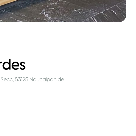
rdes
a Secc, 53125 Naucalpan de