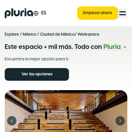
Logo Pluria
ES
Empieza ahora
Explore
/
México
/
Ciudad de México
/ Workspace
Este espacio + mil más. Todo con
Pluria
Encuentra la mejor opción para ti.
Ver las opciones
Previous slide
Next s