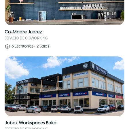
Co-Madre Juarez
ESPACIO DE COWORKING
6
Escritorios
•
2
Salas
Jobox Workspaces Boka