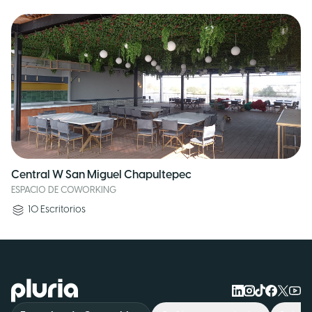
Central W San Miguel Chapultepec
ESPACIO DE COWORKING
10
Escritorios
Logo Pluria