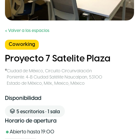
< Volver a los espacios
Coworking
Proyecto 7 Satelite Plaza
Ciudad de México
,
Circuito Circunvalación
Poniente. 4-B Ciudad Satélite Naucalpan, 53100
Estado de México, Méx., Mexico
,
México
Disponibilidad
5
escritorios
•
1
sala
Horario de apertura
Abierto hasta
19:00