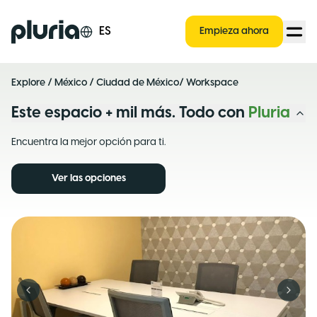
Logo Pluria
ES
Empieza ahora
Explore
/
México
/
Ciudad de México
/ Workspace
Este espacio + mil más. Todo con
Pluria
Encuentra la mejor opción para ti.
Ver las opciones
Previous slide
Next s