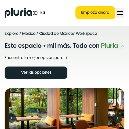
Logo Pluria
ES
Empieza ahora
Explore
/
México
/
Ciudad de México
/ Workspace
Este espacio + mil más. Todo con
Pluria
Encuentra la mejor opción para ti.
Ver las opciones
Previous slide
Next s