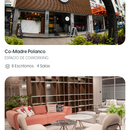
Co-Madre Polanco
ESPACIO DE COWORKING
8
Escritorios
•
4
Salas