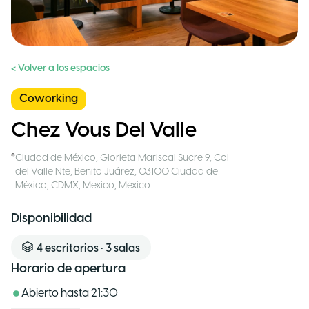
< Volver a los espacios
Coworking
Chez Vous Del Valle
Ciudad de México
,
Glorieta Mariscal Sucre 9, Col
del Valle Nte, Benito Juárez, 03100 Ciudad de
México, CDMX, Mexico
,
México
Disponibilidad
4
escritorios
•
3
salas
Horario de apertura
Abierto hasta
21:30