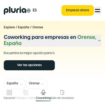
Logo Pluria
ES
Empieza ahora
Explore
/
España
/
Orense
Coworking para empresas en
Orense,
España
Encuentra la mejor opción para ti.
Ver las opciones
España
Orense
Espacios
Trabaja y come
Coworking
Sala de reuniones