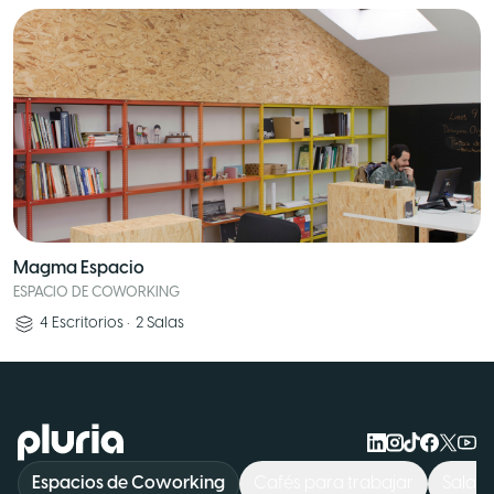
Magma Espacio
ESPACIO DE COWORKING
4
Escritorios
•
2
Salas
Logo Pluria
Espacios de Coworking
Cafés para trabajar
Sala d