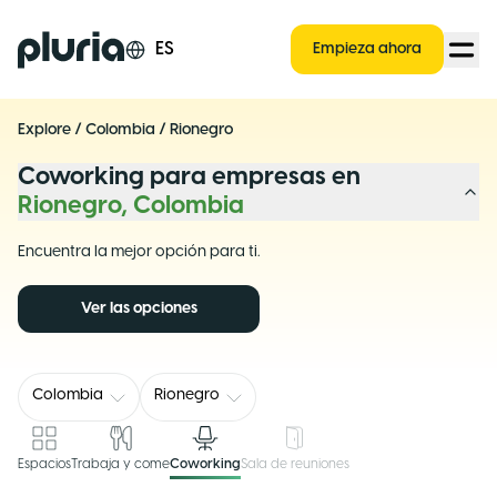
Logo Pluria
ES
Empieza ahora
Explore
/
Colombia
/
Rionegro
Coworking para empresas en
Rionegro, Colombia
Encuentra la mejor opción para ti.
Ver las opciones
Colombia
Rionegro
Espacios
Trabaja y come
Coworking
Sala de reuniones