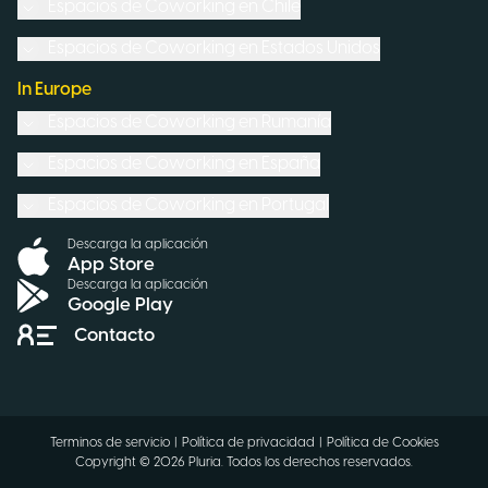
Espacios de Coworking en
Chile
Espacios de Coworking en
Estados Unidos
In Europe
Espacios de Coworking en
Rumanía
Espacios de Coworking en
España
Espacios de Coworking en
Portugal
Descarga la aplicación
App Store
Descarga la aplicación
Google Play
Contacto
Terminos de servicio
|
Política de privacidad
|
Política de Cookies
Copyright ©
2026
Pluria.
Todos los derechos reservados
.