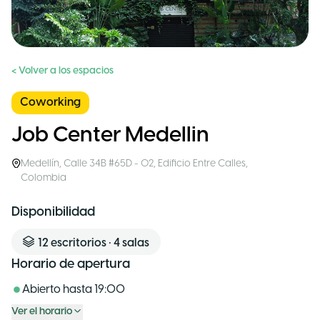
< Volver a los espacios
Coworking
Job Center Medellin
Medellín
,
Calle 34B #65D - 02, Edificio Entre Calles
,
Colombia
Disponibilidad
12
escritorios
•
4
salas
Horario de apertura
Abierto hasta
19:00
Ver el horario