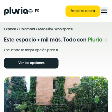
Logo Pluria
ES
Empieza ahora
Explore
/
Colombia
/
Medellín
/ Workspace
Este espacio + mil más. Todo con
Pluria
Encuentra la mejor opción para ti.
Ver las opciones
Previous slide
Next s