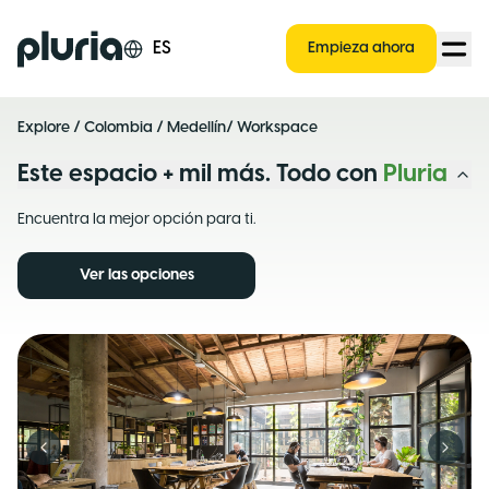
Logo Pluria
ES
Empieza ahora
Explore
/
Colombia
/
Medellín
/ Workspace
Este espacio + mil más. Todo con
Pluria
Encuentra la mejor opción para ti.
Ver las opciones
Previous slide
Next s