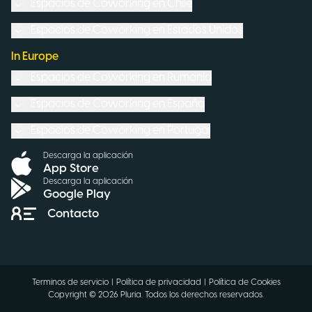
Espacios de Coworking en
Chile
Espacios de Coworking en
Estados Unidos
In Europe
Espacios de Coworking en
Rumanía
Espacios de Coworking en
España
Espacios de Coworking en
Portugal
Descarga la aplicación
App Store
Descarga la aplicación
Google Play
Contacto
Terminos de servicio
|
Política de privacidad
|
Política de Cookies
Copyright ©
2026
Pluria.
Todos los derechos reservados
.