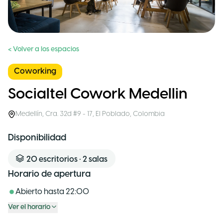
< Volver a los espacios
Coworking
Socialtel Cowork Medellin
Medellín
,
Cra. 32d #9 - 17, El Poblado
,
Colombia
Disponibilidad
20
escritorios
•
2
salas
Horario de apertura
Abierto hasta
22:00
Ver el horario