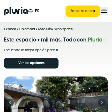
Logo Pluria
ES
Empieza ahora
Explore
/
Colombia
/
Medellín
/ Workspace
Este espacio + mil más. Todo con
Pluria
Encuentra la mejor opción para ti.
Ver las opciones
Previous slide
Next s