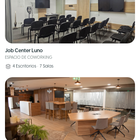
Job Center Luno
ESPACIO DE COWORKING
4
Escritorios
•
7
Salas