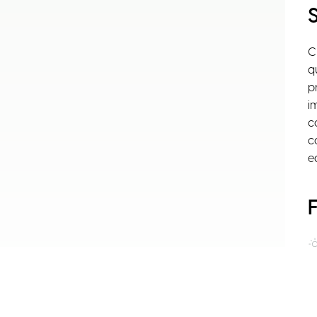
C
q
p
i
c
c
e