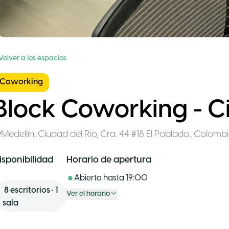
Volver a los espacios
Coworking
Block Coworking - C
Medellín
,
Ciudad del Rio, Cra. 44 #18 El Poblado.
,
Colomb
isponibilidad
Horario de apertura
Abierto hasta
19:00
8
escritorios
•
1
Ver el horario
sala