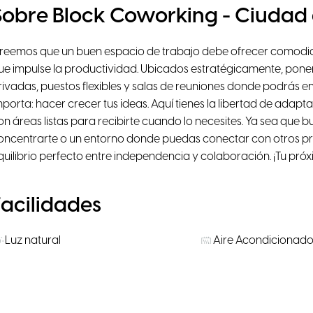
Sobre Block Coworking - Ciudad 
reemos que un buen espacio de trabajo debe ofrecer comodida
ue impulse la productividad. Ubicados estratégicamente, ponem
rivadas, puestos flexibles y salas de reuniones donde podrás e
mporta: hacer crecer tus ideas. Aquí tienes la libertad de adapt
on áreas listas para recibirte cuando lo necesites. Ya sea que 
oncentrarte o un entorno donde puedas conectar con otros pro
quilibrio perfecto entre independencia y colaboración. ¡Tu pr
Facilidades
Luz natural
Aire Acondicionad
Sillas ergonómicas
Escáner