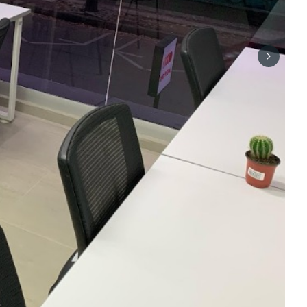
Next sli