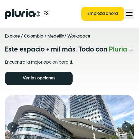
Logo Pluria
ES
Empieza ahora
Explore
/
Colombia
/
Medellín
/ Workspace
Este espacio + mil más. Todo con
Pluria
Encuentra la mejor opción para ti.
Ver las opciones
Previous slide
Next s