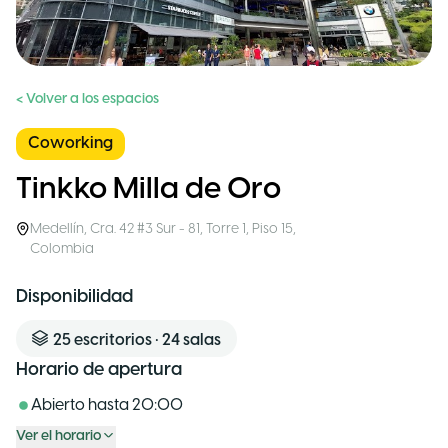
< Volver a los espacios
Coworking
Tinkko Milla de Oro
Medellín
,
Cra. 42 #3 Sur - 81, Torre 1, Piso 15
,
Colombia
Disponibilidad
25
escritorios
•
24
salas
Horario de apertura
Abierto hasta
20:00
Ver el horario