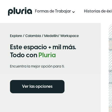
Logo Pluria
Formas de Trabajar
Historias de éx
Explore
/
Colombia
/
Medellín
/ Workspace
Este espacio + mil más.
Todo con
Pluria
Encuentra la mejor opción para ti.
Ver las opciones