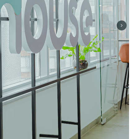
Next sli