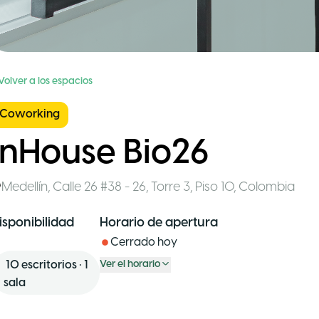
Volver a los espacios
Coworking
InHouse Bio26
Medellín
,
Calle 26 #38 - 26, Torre 3, Piso 10
,
Colombia
isponibilidad
Horario de apertura
Cerrado hoy
10
escritorios
•
1
Ver el horario
sala