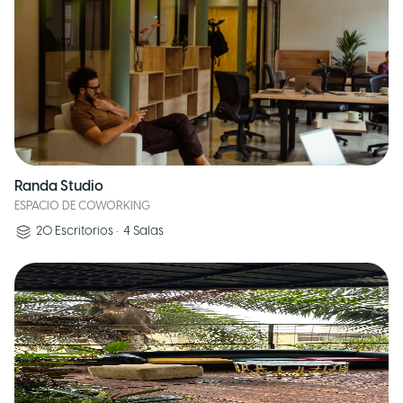
Randa Studio
ESPACIO DE COWORKING
20
Escritorios
•
4
Salas