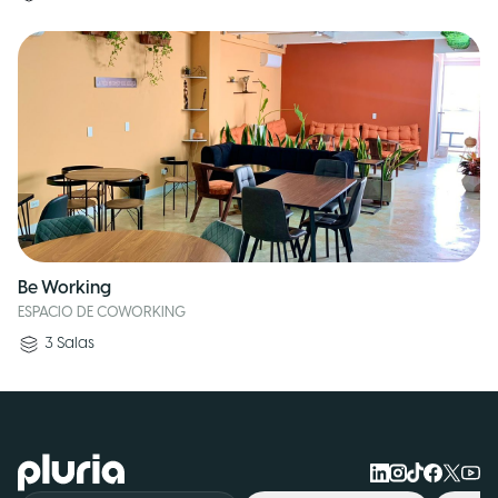
Be Working
ESPACIO DE COWORKING
3
Salas
Logo Pluria