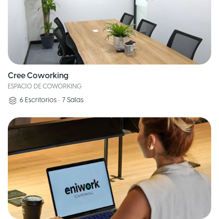
Cree Coworking
ESPACIO DE COWORKING
6
Escritorios
•
7
Salas