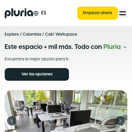
Logo Pluria
ES
Empieza ahora
Explore
/
Colombia
/
Cali
/ Workspace
Este espacio + mil más. Todo con
Pluria
Encuentra la mejor opción para ti.
Ver las opciones
Previous slide
Next s