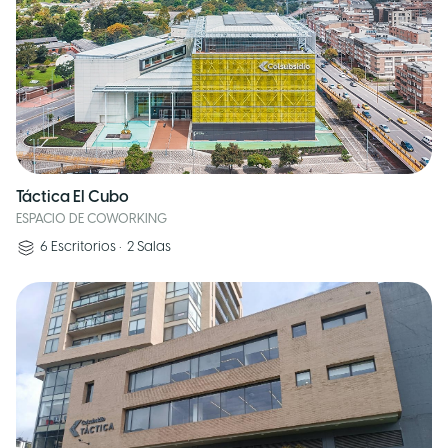
Táctica El Cubo
ESPACIO DE COWORKING
6
Escritorios
•
2
Salas