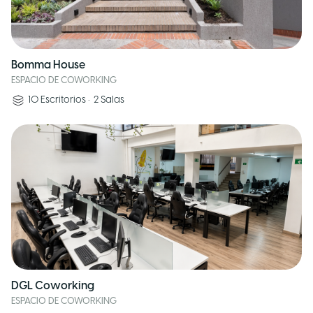
Bomma House
ESPACIO DE COWORKING
10
Escritorios
•
2
Salas
DGL Coworking
ESPACIO DE COWORKING