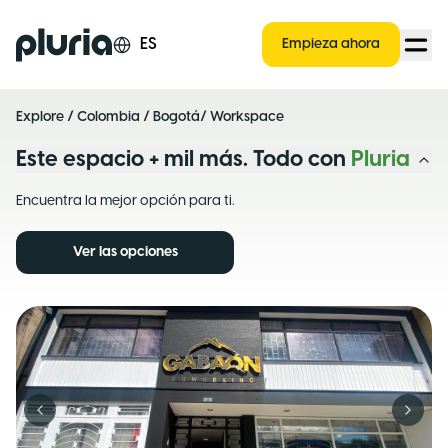
Logo Pluria
ES
Empieza ahora
Explore
/
Colombia
/
Bogotá
/ Workspace
Este espacio + mil más. Todo con
Pluria
Encuentra la mejor opción para ti.
Ver las opciones
Previous slide
Next s