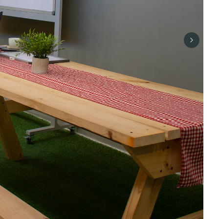
Next sli