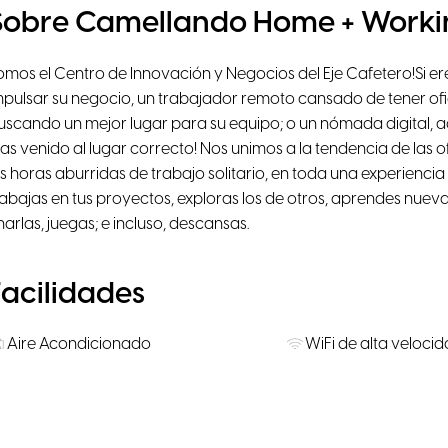
Sobre Camellando Home + Worki
omos el Centro de Innovación y Negocios del Eje Cafetero!Si 
mpulsar su negocio, un trabajador remoto cansado de tener of
uscando un mejor lugar para su equipo; o un nómada digital, ad
Has venido al lugar correcto! Nos unimos a la tendencia de las o
as horas aburridas de trabajo solitario, en toda una experienci
rabajas en tus proyectos, exploras los de otros, aprendes nueva
harlas, juegas; e incluso, descansas.
Facilidades
Aire Acondicionado
WiFi de alta veloci
Pufs
Impresora
Smart TV
Cocina