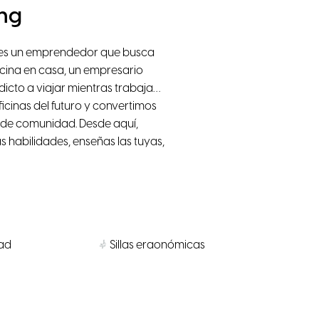
ng
eres un emprendedor que busca
icina en casa, un empresario
icto a viajar mientras trabaja…
ficinas del futuro y convertimos
a de comunidad. Desde aquí,
s habilidades, enseñas las tuyas,
dad
Sillas ergonómicas
Cámara Video
Microondas