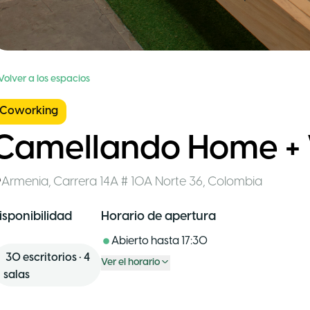
Volver a los espacios
Coworking
Camellando Home +
Armenia
,
Carrera 14A # 10A Norte 36
,
Colombia
isponibilidad
Horario de apertura
Abierto hasta
17:30
30
escritorios
•
4
Ver el horario
salas