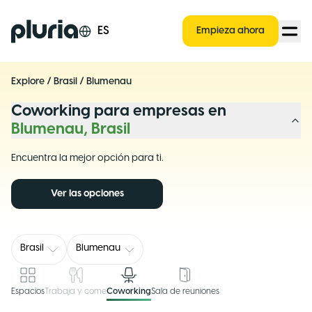
Logo Pluria
ES
Empieza ahora
Explore
/
Brasil
/
Blumenau
Coworking para empresas en
Blumenau, Brasil
Encuentra la mejor opción para ti.
Ver las opciones
Brasil
Blumenau
Espacios
Trabaja y come
Coworking
Sala de reuniones