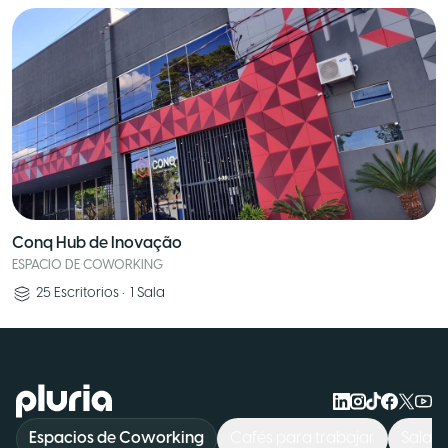
Conq Hub de Inovação
ESPACIO DE COWORKING
25
Escritorios
•
1
Sala
Logo Pluria
Espacios de Coworking
Cafés para trabajar
Sala d