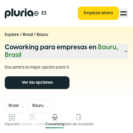
Logo Pluria
ES
Empieza ahora
Explore
/
Brasil
/
Bauru
Coworking para empresas en
Bauru,
Brasil
Encuentra la mejor opción para ti.
Ver las opciones
Brasil
Bauru
Espacios
Trabaja y come
Coworking
Sala de reuniones