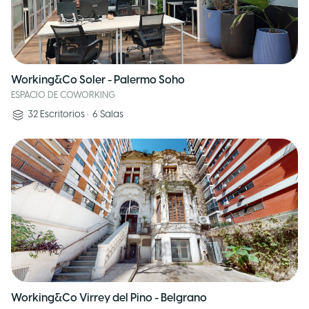
Working&Co Soler - Palermo Soho
ESPACIO DE COWORKING
32
Escritorios
•
6
Salas
Working&Co Virrey del Pino - Belgrano