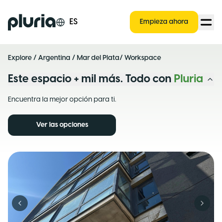
Logo Pluria
ES
Empieza ahora
Explore
/
Argentina
/
Mar del Plata
/ Workspace
Este espacio + mil más. Todo con
Pluria
Encuentra la mejor opción para ti.
Ver las opciones
Previous slide
Next s