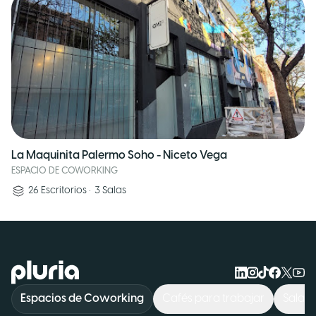
La Maquinita Palermo Soho - Niceto Vega
ESPACIO DE COWORKING
26
Escritorios
•
3
Salas
Logo Pluria
Espacios de Coworking
Cafés para trabajar
Sala d