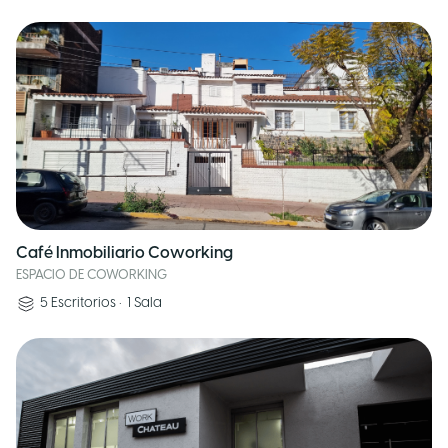
Café Inmobiliario Coworking
ESPACIO DE COWORKING
5
Escritorios
•
1
Sala