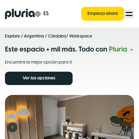
Logo Pluria
ES
Empieza ahora
Explore
/
Argentina
/
Córdoba
/ Workspace
Este espacio + mil más. Todo con
Pluria
Encuentra la mejor opción para ti.
Ver las opciones
Previous slide
Next s