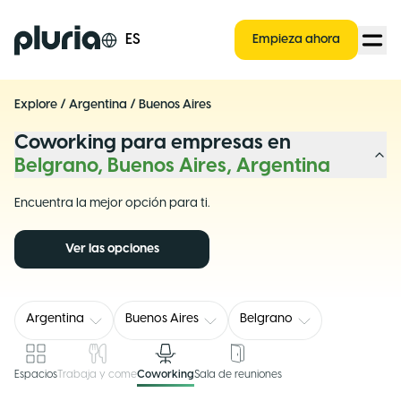
Logo Pluria
ES
Empieza ahora
Explore
/
Argentina
/
Buenos Aires
Coworking para empresas en
Belgrano, Buenos Aires, Argentina
Encuentra la mejor opción para ti.
Ver las opciones
Argentina
Buenos Aires
Belgrano
Espacios
Trabaja y come
Coworking
Sala de reuniones