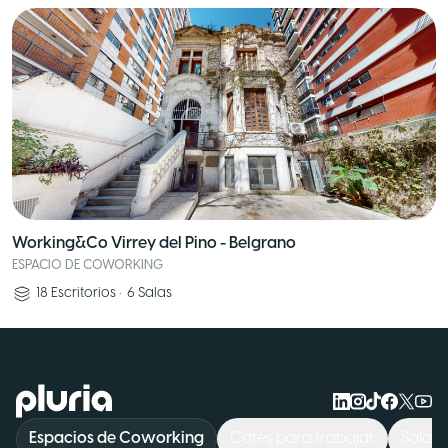
Working&Co Virrey del Pino - Belgrano
ESPACIO DE COWORKING
18
Escritorios
•
6
Salas
Logo Pluria
Espacios de Coworking
Cafés para trabajar
Sala d