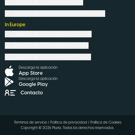
Espacios de Coworking en
Chile
Espacios de Coworking en
Estados Unidos
In Europe
Espacios de Coworking en
Rumanía
Espacios de Coworking en
España
Espacios de Coworking en
Portugal
Descarga la aplicación
App Store
Descarga la aplicación
Google Play
Contacto
Terminos de servicio
|
Política de privacidad
|
Política de Cookies
Copyright ©
2026
Pluria.
Todos los derechos reservados
.