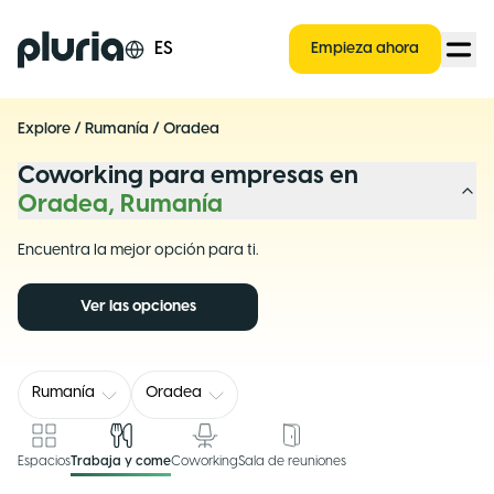
Logo Pluria
ES
Empieza ahora
Explore
/
Rumanía
/
Oradea
Coworking para empresas en
Oradea, Rumanía
Encuentra la mejor opción para ti.
Ver las opciones
Rumanía
Oradea
Espacios
Trabaja y come
Coworking
Sala de reuniones