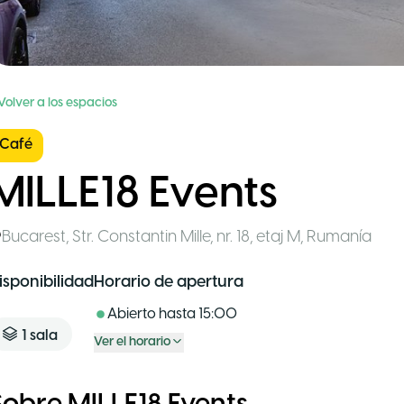
Volver a los espacios
Café
MILLE18 Events
Bucarest
,
Str. Constantin Mille, nr. 18, etaj M
,
Rumanía
isponibilidad
Horario de apertura
Abierto hasta
15:00
1
sala
Ver el horario