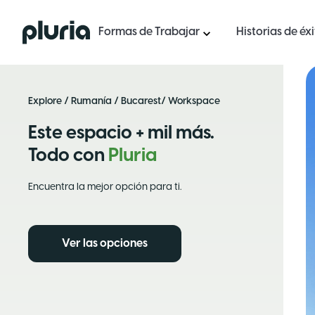
Logo Pluria
Formas de Trabajar
Historias de éx
Explore
/
Rumanía
/
Bucarest
/ Workspace
Este espacio + mil más.
Todo con
Pluria
Encuentra la mejor opción para ti.
Ver las opciones