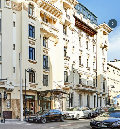
Next sli