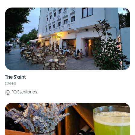
The S'aint
CAFES
10
Escritorios