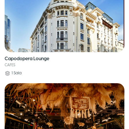
Capodopera Lounge
CAFES
1
Sala