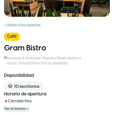
< Volver a los espacios
Café
Gram Bistro
Bucarest
,
4-8 Nicolae Titulescu Street, America
House, Ground Floor 10 City
,
Rumanía
Disponibilidad
10
escritorios
Horario de apertura
Cerrado hoy
Ver el horario