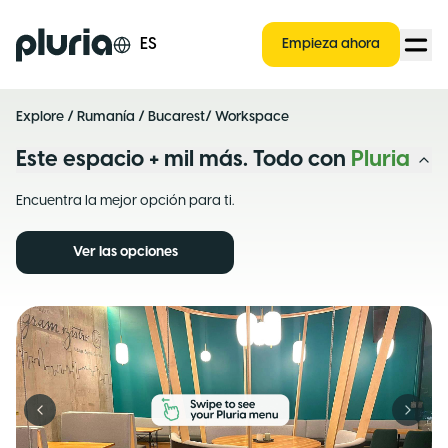
Logo Pluria
ES
Empieza ahora
Explore
/
Rumanía
/
Bucarest
/ Workspace
Este espacio + mil más. Todo con
Pluria
Encuentra la mejor opción para ti.
Ver las opciones
Previous slide
Next s