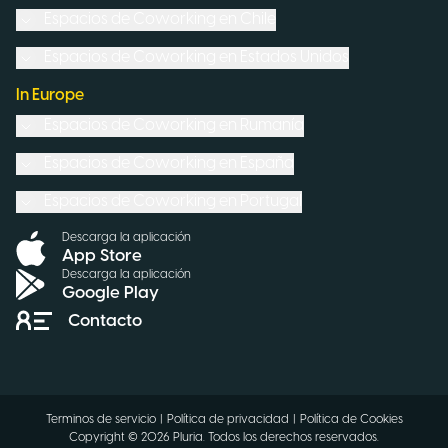
Espacios de Coworking en
Chile
Espacios de Coworking en
Estados Unidos
In Europe
Espacios de Coworking en
Rumanía
Espacios de Coworking en
España
Espacios de Coworking en
Portugal
Descarga la aplicación
App Store
Descarga la aplicación
Google Play
Contacto
Terminos de servicio
|
Política de privacidad
|
Política de Cookies
Copyright ©
2026
Pluria.
Todos los derechos reservados
.