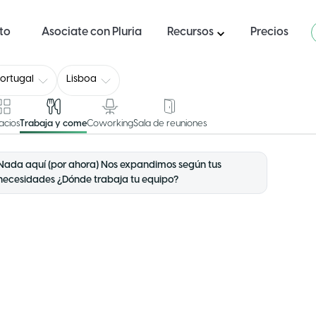
ito
Asociate con Pluria
Recursos
Precios
ortugal
Lisboa
acios
Trabaja y come
Coworking
Sala de reuniones
Nada aquí (por ahora) Nos expandimos según tus
necesidades ¿Dónde trabaja tu equipo?