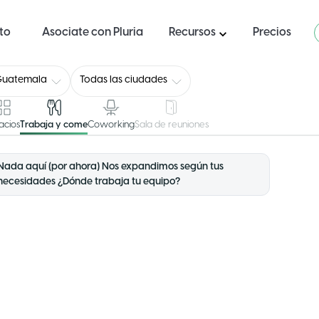
ito
Asociate con Pluria
Recursos
Precios
Guatemala
Todas las ciudades
acios
Trabaja y come
Coworking
Sala de reuniones
Nada aquí (por ahora) Nos expandimos según tus
necesidades ¿Dónde trabaja tu equipo?