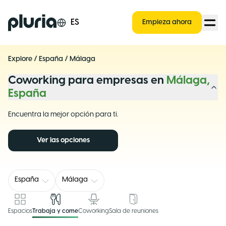
Logo Pluria
ES
Empieza ahora
Explore
/
España
/
Málaga
Coworking para empresas en
Málaga,
España
Encuentra la mejor opción para ti.
Ver las opciones
España
Málaga
Espacios
Trabaja y come
Coworking
Sala de reuniones