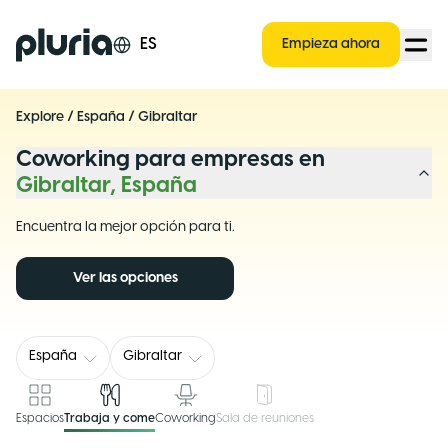
Logo Pluria
ES
Empieza ahora
Explore
/
España
/
Gibraltar
Coworking para empresas en
Gibraltar, España
Encuentra la mejor opción para ti.
Ver las opciones
España
Gibraltar
Espacios
Trabaja y come
Coworking
Sala de reuniones