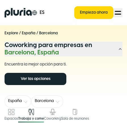
Logo Pluria
ES
Empieza ahora
Explore
/
España
/
Barcelona
Coworking para empresas en
Barcelona, España
Encuentra la mejor opción para ti.
Ver las opciones
España
Barcelona
Espacios
Trabaja y come
Coworking
Sala de reuniones