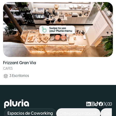
Frizzant Gran Via
CAFES
3
Escritorios
Logo Pluria
Espacios de Coworking
Cafés para trabajar
Sala d