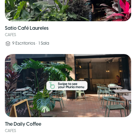
Satio Café Laureles
CAFES
9
Escritorios
•
1
Sala
The Daily Coffee
CAFES