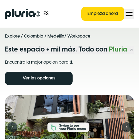
Logo Pluria
ES
Empieza ahora
Explore
/
Colombia
/
Medellín
/ Workspace
Este espacio + mil más. Todo con
Pluria
Encuentra la mejor opción para ti.
Ver las opciones
Previous slide
Next s