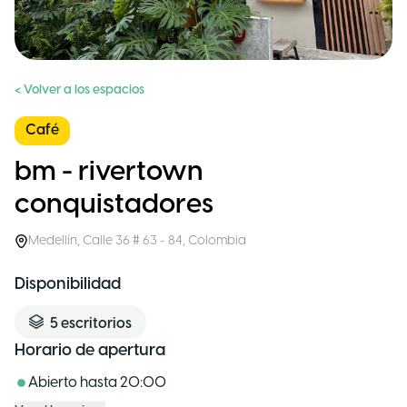
< Volver a los espacios
Café
bm - rivertown
conquistadores
Medellín
,
Calle 36 # 63 - 84
,
Colombia
Disponibilidad
5
escritorios
Horario de apertura
Abierto hasta
20:00