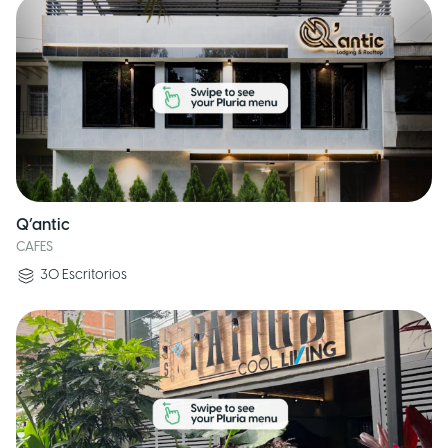
Q’antic
CAFES
30
Escritorios