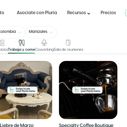
ito
Asociate con Pluria
Recursos
Precios
Colombia
Manizales
acios
Trabaja y come
Coworking
Sala de reuniones
 Liebre de Marzo
Specialty Coffee Boutique