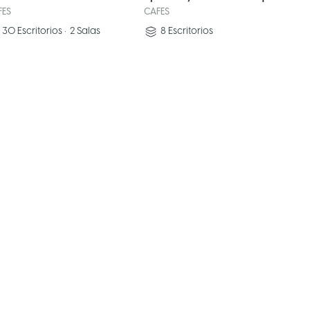
FES
CAFES
30
Escritorios
•
2
Salas
8
Escritorios