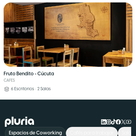
Fruto Bendito - Cúcuta
CAFES
6
Escritorios
•
2
Salas
Logo Pluria
Espacios de Coworking
Cafés para trabajar
Sala d