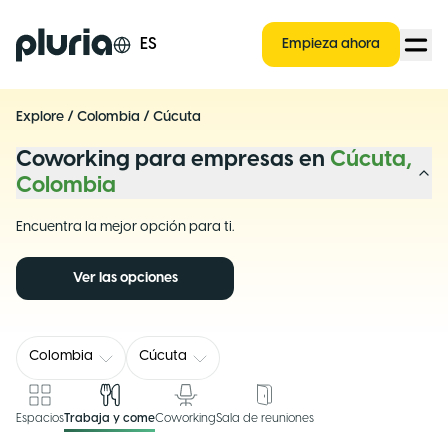
Logo Pluria
ES
Empieza ahora
Explore
/
Colombia
/
Cúcuta
Coworking para empresas en
Cúcuta,
Colombia
Encuentra la mejor opción para ti.
Ver las opciones
Colombia
Cúcuta
Espacios
Trabaja y come
Coworking
Sala de reuniones