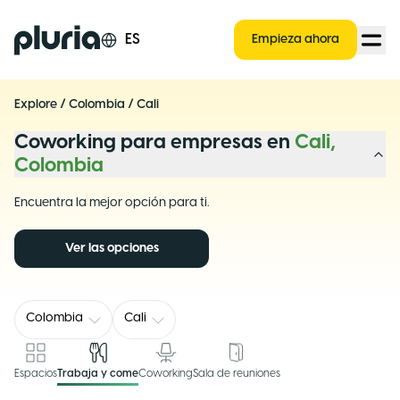
Logo Pluria
ES
Empieza ahora
Explore
/
Colombia
/
Cali
Coworking para empresas en
Cali,
Colombia
Encuentra la mejor opción para ti.
Ver las opciones
Colombia
Cali
Espacios
Trabaja y come
Coworking
Sala de reuniones