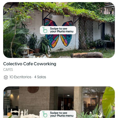
Colectivo Cafe Coworking
CAFES
10
Escritorios
•
4
Salas