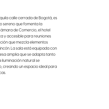
nquila calle cerrada de Bogotá, es
no sereno que fomenta la
Cámara de Comercio, el hotel
ica y accesible para reuniones
ración que mezcla elementos
incón. La sala está equipada con
mesa amplia que se adapta tanto
 iluminación natural se
o, creando un espacio ideal para
cas.
dad
Sillas ergonómicas