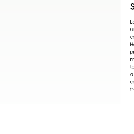
L
u
c
H
p
m
t
a
c
t