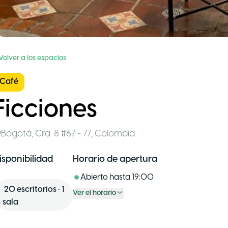
Volver a los espacios
Café
Ficciones
Bogotá
,
Cra. 8 #67 - 77
,
Colombia
isponibilidad
Horario de apertura
Abierto hasta
19:00
20
escritorios
•
1
Ver el horario
sala