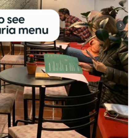
Next sli