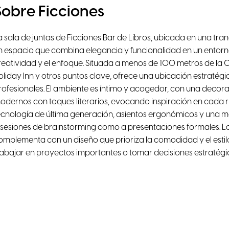
Sobre Ficciones
a sala de juntas de Ficciones Bar de Libros, ubicada en una tra
n espacio que combina elegancia y funcionalidad en un entor
reatividad y el enfoque. Situada a menos de 100 metros de la 
oliday Inn y otros puntos clave, ofrece una ubicación estratég
rofesionales. El ambiente es íntimo y acogedor, con una deco
odernos con toques literarios, evocando inspiración en cada r
ecnología de última generación, asientos ergonómicos y una 
 sesiones de brainstorming como a presentaciones formales. La
omplementa con un diseño que prioriza la comodidad y el estil
rabajar en proyectos importantes o tomar decisiones estratégi
Facilidades
Luz natural
WiFi de alta veloci