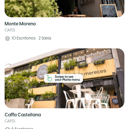
Monte Moreno
CAFES
10
Escritorios
•
2
Salas
Caffa Castellana
CAFES