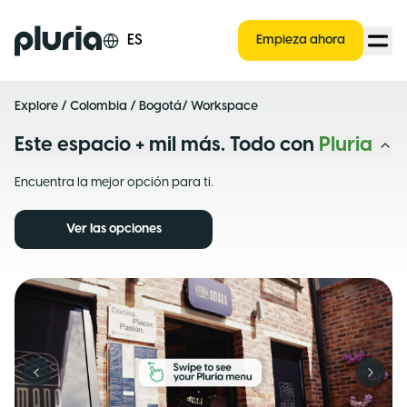
Logo Pluria
ES
Empieza ahora
Explore
/
Colombia
/
Bogotá
/ Workspace
Este espacio + mil más. Todo con
Pluria
Encuentra la mejor opción para ti.
Ver las opciones
Previous slide
Next s